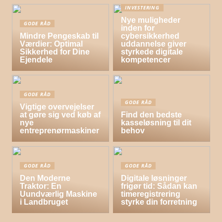
INVESTERING
Nye muligheder
GODE RÅD
inden for
Mindre Pengeskab til
cybersikkerhed
Værdier: Optimal
uddannelse giver
Sikkerhed for Dine
styrkede digitale
Ejendele
kompetencer
GODE RÅD
GODE RÅD
Vigtige overvejelser
at gøre sig ved køb af
Find den bedste
nye
kasseløsning til dit
entreprenørmaskiner
behov
GODE RÅD
GODE RÅD
Den Moderne
Digitale løsninger
Traktor: En
frigør tid: Sådan kan
Uundværlig Maskine
timeregistrering
i Landbruget
styrke din forretning