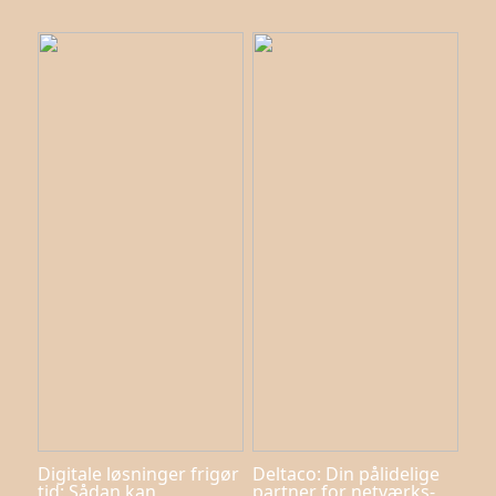
Digitale løsninger frigør
Deltaco: Din pålidelige
tid: Sådan kan
partner for netværks-