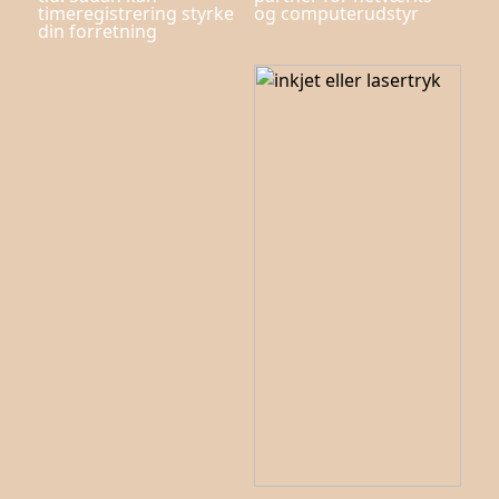
timeregistrering styrke
og computerudstyr
din forretning