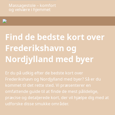
Massagestole – komfort
og velvære i hjemmet
Find de bedste kort over
Frederikshavn og
Nordjylland med byer
Er du på udkig efter de bedste kort over
Frederikshavn og Nordjylland med byer? Så er du
kommet til det rette sted. Vi præsenterer en
omfattende guide til at finde de mest pålidelige,
præcise og detaljerede kort, der vil hjælpe dig med at
udforske disse smukke områder.