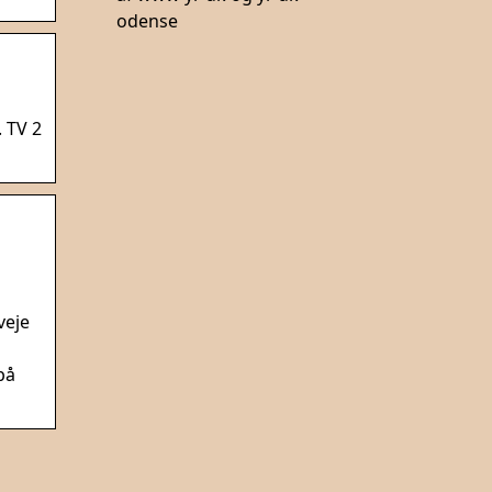
odense
. TV 2
veje
på