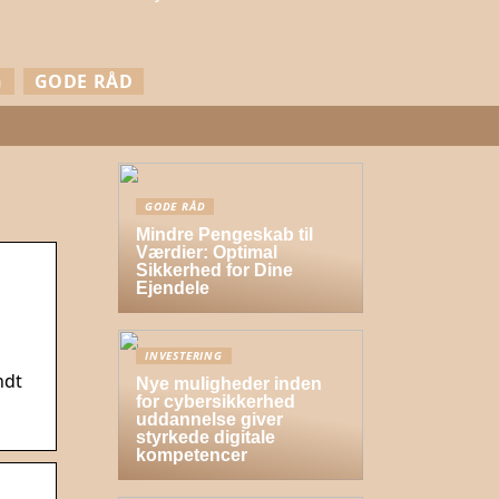
G
GODE RÅD
GODE RÅD
Mindre Pengeskab til
Værdier: Optimal
Sikkerhed for Dine
Ejendele
INVESTERING
ndt
Nye muligheder inden
for cybersikkerhed
uddannelse giver
styrkede digitale
kompetencer