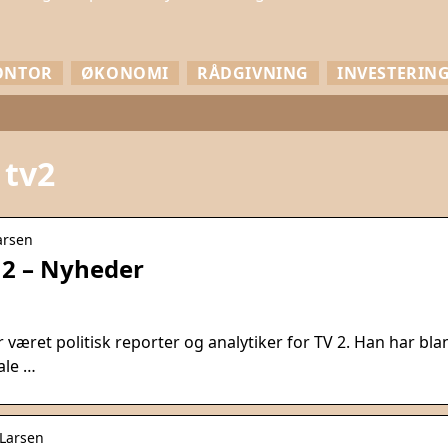
ONTOR
ØKONOMI
RÅDGIVNING
INVESTERIN
 tv2
larsen
 2 – Nyheder
 været politisk reporter og analytiker for TV 2. Han har bla
ale …
-Larsen