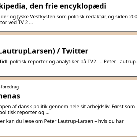
kipedia, den frie encyklopædi
ender og Jyske Vestkysten som politisk redaktør, og siden 20
tor ved TV 2 …
autrupLarsen) / Twitter
dl. politisk reporter og analytiker på TV2. … Peter Lautrup
n-foredrag
thenas
pen af dansk politik gennem hele sit arbejdsliv. Først som
politisk reporter og …
er kan du læse om Peter Lautrup-Larsen – hvis du har