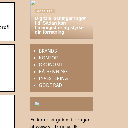
GODE RÅD
Digitale løsninger frigør
tid: Sådan kan
rofil
timeregistrering styrke
din forretning
BRANDS
KONTOR
ØKONOMI
RÅDGIVNING
INVESTERING
GODE RÅD
En komplet guide til brugen
af www yr dk og yr dk