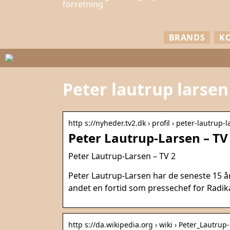
forretning
BRANDS
K
Peter lautrup larsen
http s://nyheder.tv2.dk › profil › peter-lautrup-
Peter Lautrup-Larsen – TV
Peter Lautrup-Larsen – TV 2
Peter Lautrup-Larsen har de seneste 15 år
andet en fortid som pressechef for Radik
http s://da.wikipedia.org › wiki › Peter_Lautrup