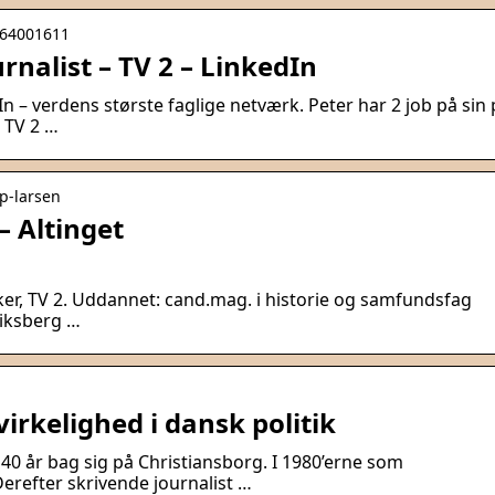
n-64001611
rnalist – TV 2 – LinkedIn
n – verdens største faglige netværk. Peter har 2 job på sin p
 TV 2 …
up-larsen
– Altinget
iker, TV 2. Uddannet: cand.mag. i historie og samfundsfag
riksberg …
irkelighed i dansk politik
40 år bag sig på Christiansborg. I 1980’erne som
erefter skrivende journalist …