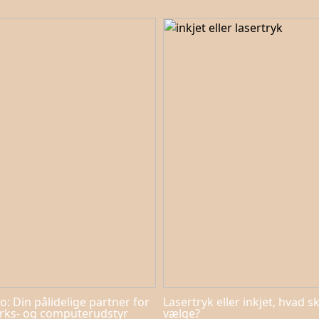
o: Din pålidelige partner for
Lasertryk eller inkjet, hvad s
rks- og computerudstyr
vælge?