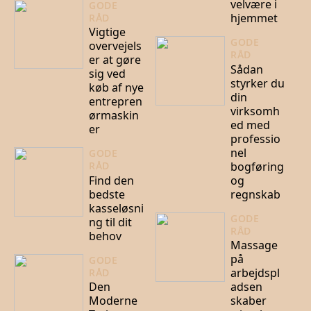
velvære i
GODE
hjemmet
RÅD
Vigtige
GODE
overvejels
RÅD
er at gøre
Sådan
sig ved
styrker du
køb af nye
din
entrepren
virksomh
ørmaskin
ed med
er
professio
nel
GODE
bogføring
RÅD
Find den
og
bedste
regnskab
kasseløsni
GODE
ng til dit
RÅD
behov
Massage
på
GODE
arbejdspl
RÅD
Den
adsen
Moderne
skaber