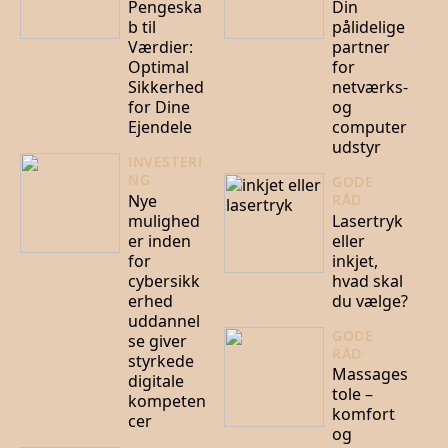
Pengeska
Din
b til
pålidelige
Værdier:
partner
Optimal
for
Sikkerhed
netværks-
for Dine
og
Ejendele
computer
udstyr
INVESTERI
NG
GODE
Nye
RÅD
mulighed
Lasertryk
er inden
eller
for
inkjet,
cybersikk
hvad skal
erhed
du vælge?
uddannel
GODE
se giver
RÅD
styrkede
Massages
digitale
tole –
kompeten
komfort
cer
og