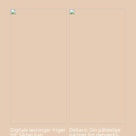
Digitale løsninger frigør
Deltaco: Din pålidelige
tid: Sådan kan
partner for netværks-