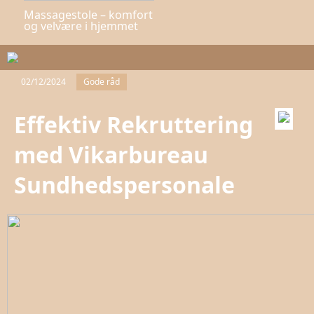
Massagestole – komfort
og velvære i hjemmet
02/12/2024
Gode råd
Effektiv Rekruttering
med Vikarbureau
Sundhedspersonale