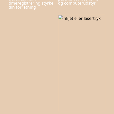
timeregistrering styrke
og computerudstyr
din forretning