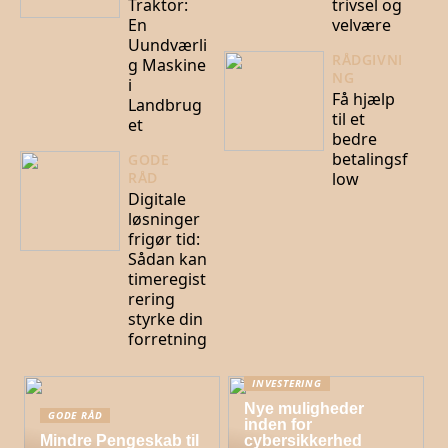
Traktor:
trivsel og
En
velvære
Uundværli
RÅDGIVNI
g Maskine
NG
i
Få hjælp
Landbrug
til et
et
bedre
betalingsf
GODE
low
RÅD
Digitale
løsninger
frigør tid:
Sådan kan
timeregist
rering
styrke din
forretning
INVESTERING
Nye muligheder
GODE RÅD
inden for
Mindre Pengeskab til
cybersikkerhed