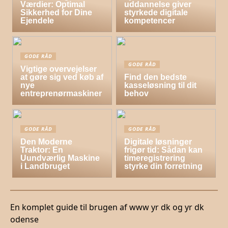
Værdier: Optimal
uddannelse giver
Sikkerhed for Dine
styrkede digitale
Ejendele
kompetencer
GODE RÅD
GODE RÅD
Vigtige overvejelser
at gøre sig ved køb af
Find den bedste
nye
kasseløsning til dit
entreprenørmaskiner
behov
GODE RÅD
GODE RÅD
Den Moderne
Digitale løsninger
Traktor: En
frigør tid: Sådan kan
Uundværlig Maskine
timeregistrering
i Landbruget
styrke din forretning
En komplet guide til brugen af www yr dk og yr dk
odense