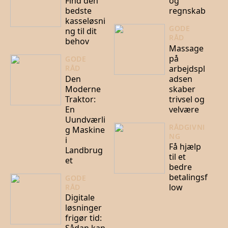
Find den
og
bedste
regnskab
kasseløsni
GODE
ng til dit
RÅD
behov
Massage
på
GODE
arbejdspl
RÅD
Den
adsen
Moderne
skaber
Traktor:
trivsel og
En
velvære
Uundværli
RÅDGIVNI
g Maskine
NG
i
Få hjælp
Landbrug
til et
et
bedre
betalingsf
GODE
low
RÅD
Digitale
løsninger
frigør tid: