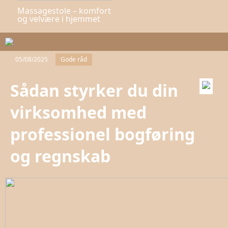
Massagestole – komfort
og velvære i hjemmet
05/08/2025
Gode råd
Sådan styrker du din
virksomhed med
professionel bogføring
og regnskab