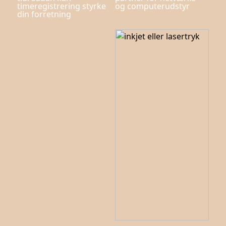
timeregistrering styrke
og computerudstyr
din forretning