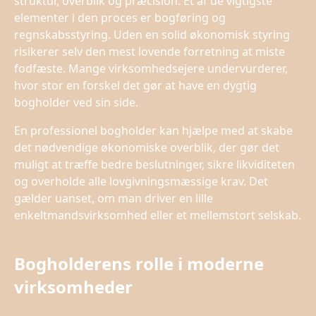
struktur, overblik og præcision. Ét af de vigtigste
elementer i den proces er bogføring og
regnskabsstyring. Uden en solid økonomisk styring
risikerer selv den mest lovende forretning at miste
fodfæste. Mange virksomhedsejere undervurderer,
hvor stor en forskel det gør at have en dygtig
bogholder ved sin side.
​ ​
En professionel bogholder kan hjælpe med at skabe
det nødvendige økonomiske overblik, der gør det
muligt at træffe bedre beslutninger, sikre likviditeten
og overholde alle lovgivningsmæssige krav. Det
gælder uanset, om man driver en lille
enkeltmandsvirksomhed eller et mellemstort selskab.
Bogholderens rolle i moderne
virksomheder