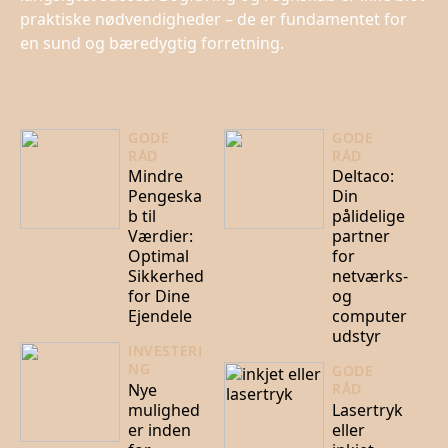
praktiske nødvendigheder – de er fundamentet for
en sund og bæredygtig forretning.
GODE
GODE
RÅD
RÅD
Mindre
Deltaco:
Pengeska
Din
b til
pålidelige
Værdier:
partner
Optimal
for
Sikkerhed
netværks-
for Dine
og
Ejendele
computer
udstyr
INVESTERI
NG
GODE
Nye
RÅD
mulighed
Lasertryk
er inden
eller