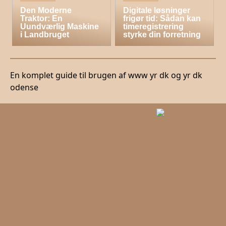
Den Moderne
Digitale løsninger
Traktor: En
frigør tid: Sådan kan
Uundværlig Maskine
timeregistrering
i Landbruget
styrke din forretning
En komplet guide til brugen af www yr dk og yr dk
odense