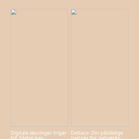
Digitale løsninger frigør
Deltaco: Din pålidelige
tid: Sådan kan
partner for netværks-