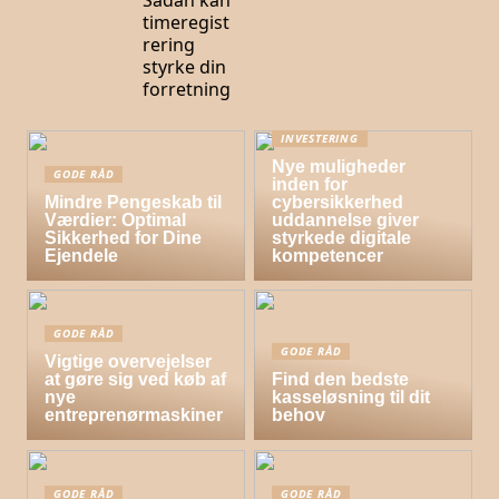
Sådan kan
timeregist
rering
styrke din
forretning
INVESTERING
Nye muligheder
GODE RÅD
inden for
Mindre Pengeskab til
cybersikkerhed
Værdier: Optimal
uddannelse giver
Sikkerhed for Dine
styrkede digitale
Ejendele
kompetencer
GODE RÅD
GODE RÅD
Vigtige overvejelser
at gøre sig ved køb af
Find den bedste
nye
kasseløsning til dit
entreprenørmaskiner
behov
GODE RÅD
GODE RÅD