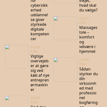
for
inkjet,
cybersikk
hvad skal
erhed
du vælge?
uddannel
GODE
se giver
RÅD
styrkede
Massages
digitale
tole –
kompeten
komfort
cer
og
velvære i
GODE
hjemmet
RÅD
Vigtige
GODE
overvejels
RÅD
er at gøre
Sådan
sig ved
styrker du
køb af nye
din
entrepren
virksomh
ørmaskin
ed med
er
professio
nel
GODE
bogføring
RÅD