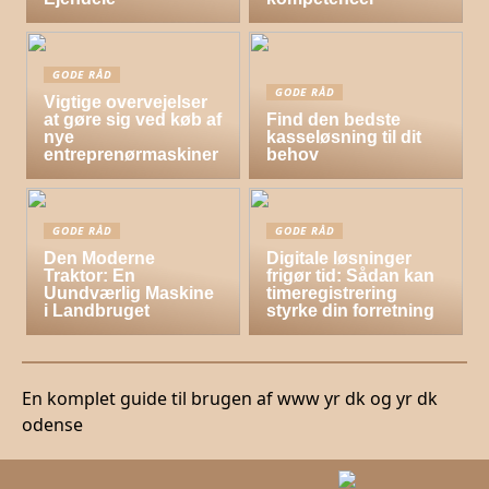
GODE RÅD
GODE RÅD
Vigtige overvejelser
at gøre sig ved køb af
Find den bedste
nye
kasseløsning til dit
entreprenørmaskiner
behov
GODE RÅD
GODE RÅD
Den Moderne
Digitale løsninger
Traktor: En
frigør tid: Sådan kan
Uundværlig Maskine
timeregistrering
i Landbruget
styrke din forretning
En komplet guide til brugen af www yr dk og yr dk
odense