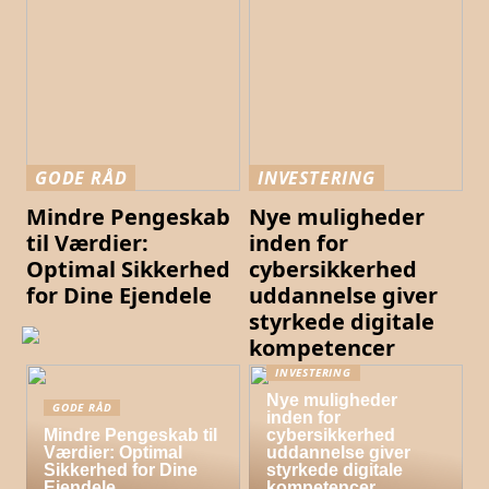
GODE RÅD
INVESTERING
Mindre Pengeskab
Nye muligheder
til Værdier:
inden for
Optimal Sikkerhed
cybersikkerhed
for Dine Ejendele
uddannelse giver
styrkede digitale
kompetencer
INVESTERING
Nye muligheder
GODE RÅD
inden for
Mindre Pengeskab til
cybersikkerhed
Værdier: Optimal
uddannelse giver
Sikkerhed for Dine
styrkede digitale
Ejendele
kompetencer