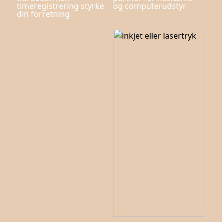
timeregistrering styrke
og computerudstyr
din forretning