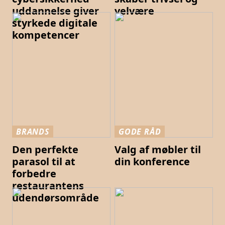
uddannelse giver
velvære
styrkede digitale
kompetencer
BRANDS
GODE RÅD
Den perfekte
Valg af møbler til
parasol til at
din konference
forbedre
restaurantens
udendørsområde