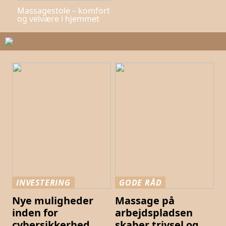
Massagestole – komfort
og velvære i hjemmet
INVESTERING
GODE RÅD
Nye muligheder
Massage på
inden for
arbejdspladsen
cybersikkerhed
skaber trivsel og