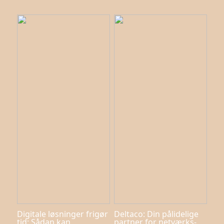
Digitale løsninger frigør
Deltaco: Din pålidelige
tid: Sådan kan
partner for netværks-