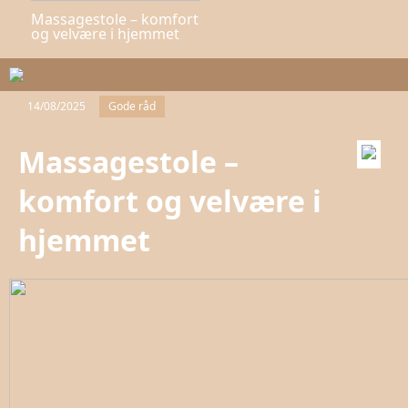
Massagestole – komfort
og velvære i hjemmet
14/08/2025
Gode råd
Massagestole –
komfort og velvære i
hjemmet