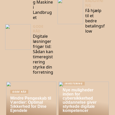
RÅDGIVNI
g Maskine
NG
i
Få hjælp
Landbrug
til et
et
bedre
betalingsf
GODE
low
RÅD
Digitale
løsninger
frigør tid:
Sådan kan
timeregist
rering
styrke din
forretning
INVESTERING
Nye muligheder
GODE RÅD
inden for
Mindre Pengeskab til
cybersikkerhed
Værdier: Optimal
uddannelse giver
Sikkerhed for Dine
styrkede digitale
Ejendele
kompetencer