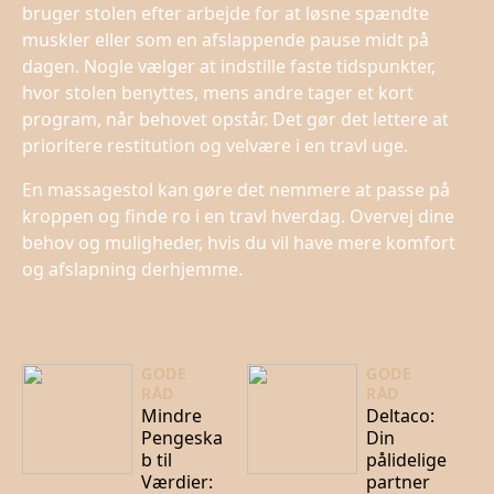
bruger stolen efter arbejde for at løsne spændte
muskler eller som en afslappende pause midt på
dagen. Nogle vælger at indstille faste tidspunkter,
hvor stolen benyttes, mens andre tager et kort
program, når behovet opstår. Det gør det lettere at
prioritere restitution og velvære i en travl uge.
En massagestol kan gøre det nemmere at passe på
kroppen og finde ro i en travl hverdag. Overvej dine
behov og muligheder, hvis du vil have mere komfort
og afslapning derhjemme.
GODE
GODE
RÅD
RÅD
Mindre
Deltaco:
Pengeska
Din
b til
pålidelige
Værdier:
partner