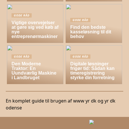
GODE RÅD
GODE RÅD
Vigtige overvejelser
at gøre sig ved køb af
Find den bedste
nye
kasseløsning til dit
entreprenørmaskiner
behov
GODE RÅD
GODE RÅD
Den Moderne
Digitale løsninger
Traktor: En
frigør tid: Sådan kan
Uundværlig Maskine
timeregistrering
i Landbruget
styrke din forretning
En komplet guide til brugen af www yr dk og yr dk
odense