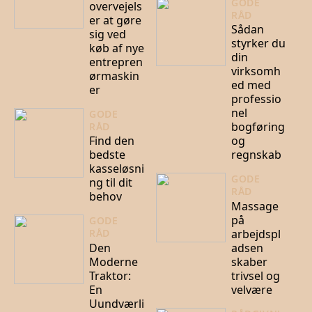
GODE
overvejels
RÅD
er at gøre
Sådan
sig ved
styrker du
køb af nye
din
entrepren
virksomh
ørmaskin
ed med
er
professio
nel
GODE
bogføring
RÅD
Find den
og
bedste
regnskab
kasseløsni
GODE
ng til dit
RÅD
behov
Massage
på
GODE
arbejdspl
RÅD
Den
adsen
Moderne
skaber
Traktor:
trivsel og
En
velvære
Uundværli