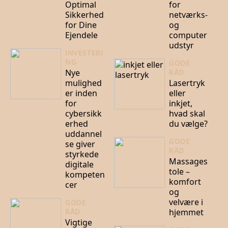
Optimal
for
Sikkerhed
netværks-
for Dine
og
Ejendele
computer
udstyr
INVESTERI
NG
GODE
Nye
RÅD
mulighed
Lasertryk
er inden
eller
for
inkjet,
cybersikk
hvad skal
erhed
du vælge?
uddannel
GODE
se giver
RÅD
styrkede
Massages
digitale
tole –
kompeten
komfort
cer
og
velvære i
GODE
hjemmet
RÅD
Vigtige