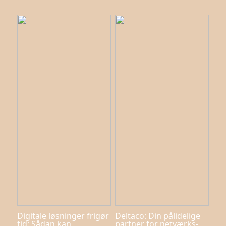
Digitale løsninger frigør
Deltaco: Din pålidelige
tid: Sådan kan
partner for netværks-