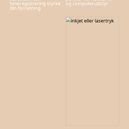
timeregistrering styrke
og computerudstyr
din forretning