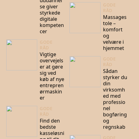
uddannel
GODE
se giver
RÅD
styrkede
Massages
digitale
tole –
kompeten
komfort
cer
og
velvære i
GODE
hjemmet
RÅD
Vigtige
GODE
overvejels
RÅD
er at gøre
Sådan
sig ved
styrker du
køb af nye
din
entrepren
virksomh
ørmaskin
ed med
er
professio
nel
GODE
bogføring
RÅD
Find den
og
bedste
regnskab
kasseløsni
GODE