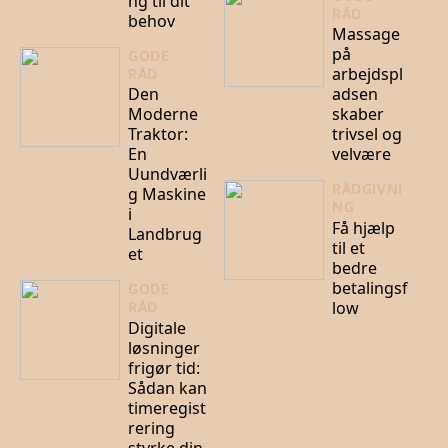
ng til dit
RÅD
behov
Massage
på
GODE
arbejdspl
RÅD
Den
adsen
Moderne
skaber
Traktor:
trivsel og
En
velvære
Uundværli
RÅDGIVNI
g Maskine
NG
i
Få hjælp
Landbrug
til et
et
bedre
betalingsf
GODE
low
RÅD
Digitale
løsninger
frigør tid:
Sådan kan
timeregist
rering
styrke din