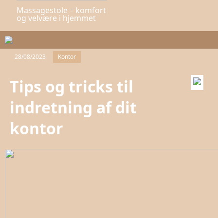
Massagestole – komfort
og velvære i hjemmet
28/08/2023
Kontor
Tips og tricks til
indretning af dit
kontor