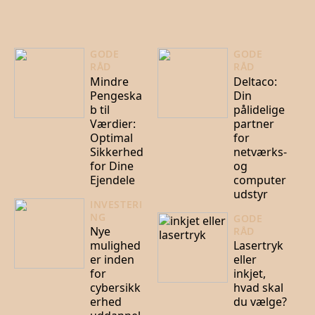
GODE
GODE
RÅD
RÅD
Mindre
Deltaco:
Pengeska
Din
b til
pålidelige
Værdier:
partner
Optimal
for
Sikkerhed
netværks-
for Dine
og
Ejendele
computer
udstyr
INVESTERI
NG
GODE
Nye
RÅD
mulighed
Lasertryk
er inden
eller
for
inkjet,
cybersikk
hvad skal
erhed
du vælge?