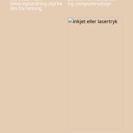
timeregistrering styrke
og computerudstyr
din forretning