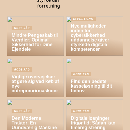
forretning
INVESTERING
Nye muligheder
GODE RÅD
inden for
Mindre Pengeskab til
cybersikkerhed
Værdier: Optimal
uddannelse giver
Sikkerhed for Dine
styrkede digitale
Ejendele
kompetencer
GODE RÅD
GODE RÅD
Vigtige overvejelser
at gøre sig ved køb af
Find den bedste
nye
kasseløsning til dit
entreprenørmaskiner
behov
GODE RÅD
GODE RÅD
Den Moderne
Digitale løsninger
Traktor: En
frigør tid: Sådan kan
Uundværlig Maskine
timeregistrering