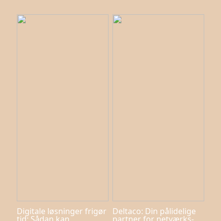
Digitale løsninger frigør
Deltaco: Din pålidelige
tid: Sådan kan
partner for netværks-